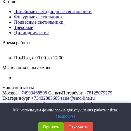
Каталог
Линейные светодиодные светильники
Фигурные светильники
Подвесные светильники
Трековые
Цилиндрические
Время работы
Пн-Птн, с 09.00 до 17.00
Мы в социальных сетях:
Наши контакты
Москва
+74993468595
Санкт-Петербург
+78125079279
Екатеринбург
+73432883685
sales@smd-line.ru
г. Екатеринбург, ул. Автомагистральная 10-В
Мы используем файлы cookie для улучшения работы сайта.
Подробнее
Принять
Отклонить
SMD-Line | Фабрика интерьерных светильников © 2026