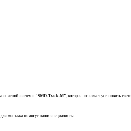
 магнитной системы
"SMD-Track-M”
, которая позволяет установить св
 для монтажа помогут наши специалисты.