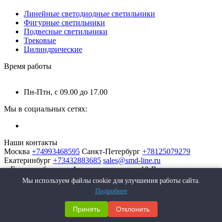
Линейные светодиодные светильники
Фигурные светильники
Подвесные светильники
Трековые
Цилиндрические
Время работы
Пн-Птн, с 09.00 до 17.00
Мы в социальных сетях:
Наши контакты
Москва
+74993468595
Санкт-Петербург
+78125079279
Екатеринбург
+73432883685
sales@smd-line.ru
г. Екатеринбург, ул. Автомагистральная 10-В
Мы используем файлы cookie для улучшения работы сайта.
Подробнее
Принять
Отклонить
SMD-Line | Фабрика интерьерных светильников © 2026