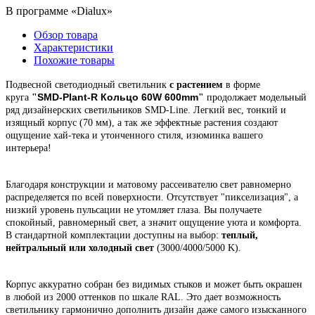
В программе «Dialux»
Обзор товара
Характеристики
Похожие товары
Подвесной светодиодный светильник
с растением
в форме
SMD-Plant-R Кольцо 60W 600mm
круга
"
"
продолжает модельный
ряд дизайнерских светильников SMD-Line.
Легкий вес, тонкий и
изящный корпус (70 мм),
а так же эффектные растения создают
ощущение хай-тека и утонченного стиля,
изюминка вашего
интерьера!
Благодаря конструкции и матовому рассеивателю свет равномерно
распределяется по всей поверхности. Отсутствует "пикселизация", а
низкий уровень пульсации не утомляет глаза. Вы получаете
спокойный, равномерный свет, а значит ощущение уюта и комфорта.
В стандартной комплектации доступны на выбор:
теплый,
нейтральный или холодный свет
(3000/4000/5000 K).
Корпус
аккуратно собран
без видимых стыков
и может быть окрашен
в любой из 2000 оттенков по шкале RAL. Это
дает возможность
светильнику гармонично дополнить дизайн даже самого изысканного