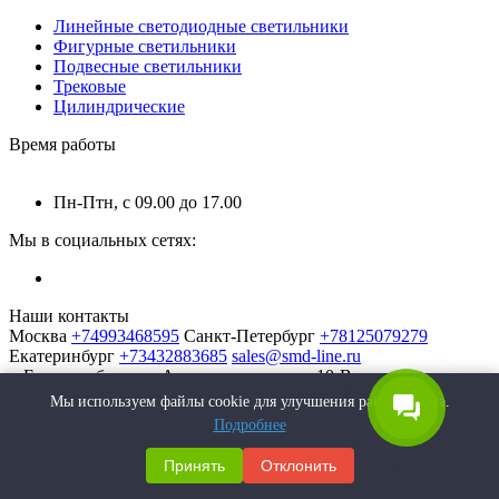
Линейные светодиодные светильники
Фигурные светильники
Подвесные светильники
Трековые
Цилиндрические
Время работы
Пн-Птн, с 09.00 до 17.00
Мы в социальных сетях:
Наши контакты
Москва
+74993468595
Санкт-Петербург
+78125079279
Екатеринбург
+73432883685
sales@smd-line.ru
г. Екатеринбург, ул. Автомагистральная 10-В
Мы используем файлы cookie для улучшения работы сайта.
Подробнее
Принять
Отклонить
SMD-Line | Фабрика интерьерных светильников © 2026