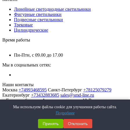
Линейные светодиодные светильники
Фигурные светильники
Подвесные светильники
Трековые
Цилиндрические
Время работы
Пн-Птн, с 09.00 до 17.00
Мы в социальных сетях:
Наши контакты
Москва
+74993468595
Санкт-Петербург
+78125079279
Екатеринбург
+73432883685
sales@smd-line.ru
г. Екатеринбург, ул. Автомагистральная 10-В
Мы используем файлы cookie для улучшения работы сайта.
Подробнее
Принять
Отклонить
SMD-Line | Фабрика интерьерных светильников © 2026