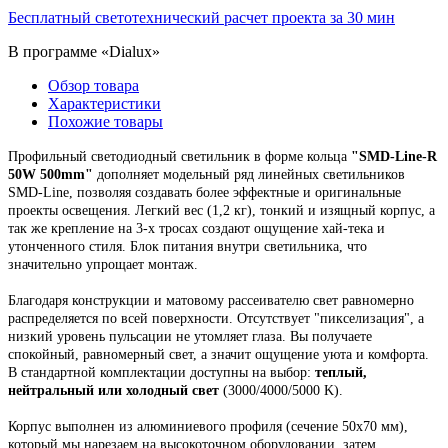
Бесплатный светотехнический расчет проекта за 30 мин
В программе «Dialux»
Обзор товара
Характеристики
Похожие товары
Профильный светодиодный светильник
в форме кольца
"
SMD-Line-R
50W 500mm
"
дополняет модельный ряд линейных светильников
SMD-Line, позволяя создавать более эффектные и оригинальные
проекты освещения.
Легкий вес (1,2 кг), тонкий и изящный корпус,
а
так же крепление на 3-х тросах создают ощущение хай-тека и
утонченного стиля. Блок питания внутри светильника, что
значительно упрощает монтаж.
Благодаря конструкции и матовому рассеивателю свет равномерно
распределяется по всей поверхности. Отсутствует "пикселизация", а
низкий уровень пульсации не утомляет глаза. Вы получаете
спокойный, равномерный свет, а значит ощущение уюта и комфорта.
В стандартной комплектации доступны на выбор:
теплый,
нейтральный или холодный свет
(3000/4000/5000 K).
Корпус выполнен из алюминиевого профиля
(сечение 50х70 мм),
который мы н
арезаем на высокоточном оборудовании, затем