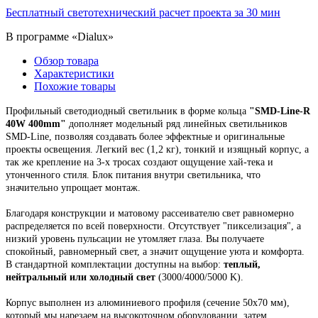
Бесплатный светотехнический расчет проекта за 30 мин
В программе «Dialux»
Обзор товара
Характеристики
Похожие товары
Профильный светодиодный светильник
в форме кольца
"
SMD-Line-R
40W 400mm
"
дополняет модельный ряд линейных светильников
SMD-Line, позволяя создавать более эффектные и оригинальные
проекты освещения.
Легкий вес (1,2 кг), тонкий и изящный корпус,
а
так же крепление на 3-х тросах создают ощущение хай-тека и
утонченного стиля. Блок питания внутри светильника, что
значительно упрощает монтаж.
Благодаря конструкции и матовому рассеивателю свет равномерно
распределяется по всей поверхности. Отсутствует "пикселизация", а
низкий уровень пульсации не утомляет глаза. Вы получаете
спокойный, равномерный свет, а значит ощущение уюта и комфорта.
В стандартной комплектации доступны на выбор:
теплый,
нейтральный или холодный свет
(3000/4000/5000 K).
Корпус выполнен из алюминиевого профиля
(сечение 50х70 мм),
который мы н
арезаем на высокоточном оборудовании, затем