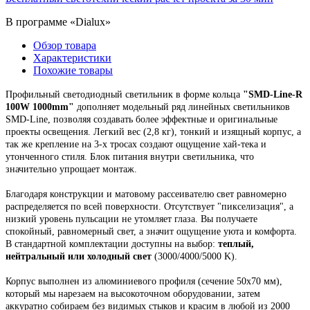
В программе «Dialux»
Обзор товара
Характеристики
Похожие товары
Профильный светодиодный светильник
в форме кольца
"
SMD-Line-R
100W 1000mm
"
дополняет модельный ряд линейных светильников
SMD-Line, позволяя создавать более эффектные и оригинальные
проекты освещения.
Легкий вес (2,8 кг), тонкий и изящный корпус,
а
так же крепление на 3-х тросах создают ощущение хай-тека и
утонченного стиля. Блок питания внутри светильника, что
значительно упрощает монтаж.
Благодаря конструкции и матовому рассеивателю свет равномерно
распределяется по всей поверхности. Отсутствует "пикселизация", а
низкий уровень пульсации не утомляет глаза. Вы получаете
спокойный, равномерный свет, а значит ощущение уюта и комфорта.
В стандартной комплектации доступны на выбор:
теплый,
нейтральный или холодный свет
(3000/4000/5000 K).
Корпус выполнен из алюминиевого профиля
(сечение 50х70 мм),
который мы н
арезаем на высокоточном оборудовании, затем
аккуратно собираем
без видимых стыков
и красим в любой из 2000