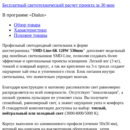
Бесплатный светотехнический расчет проекта за 30 мин
В программе «Dialux»
Обзор товара
Характеристики
Похожие товары
Профильный светодиодный светильник
в форме
шестигранника
"
SMD-Line-6К 120W 530mm
"
дополняет модельный
ряд линейных светильников SMD-Line, позволяя создавать более
эффектные и оригинальные проекты освещения.
Легкий вес (3 кг),
тонкий и изящный корпус,
а так же крепление на 3-х тросах создают
ощущение хай-тека и утонченного стиля. Блок питания внутри
светильника, что значительно упрощает монтаж.
Благодаря конструкции и матовому рассеивателю свет равномерно
распределяется по всей поверхности. Отсутствует "пикселизация", а
низкий уровень пульсации не утомляет глаза. Вы получаете
спокойный, равномерный свет, а значит ощущение уюта и комфорта.
В стандартной комплектации доступны на выбор:
теплый,
нейтральный или холодный свет
(3000/4000/5000 K).
Корпус выполнен из алюминиевого профиля
(сечение 50х50 мм),
который мы н
арезаем на высокоточном оборудовании, затем