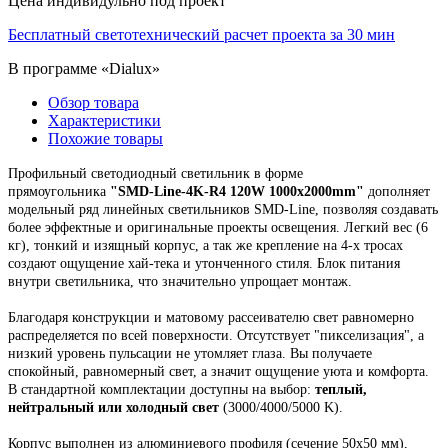
Цена индивидульно под проект
Бесплатный светотехнический расчет проекта за 30 мин
В программе «Dialux»
Обзор товара
Характеристики
Похожие товары
Профильный светодиодный светильник в форме
прямоугольника
"
SMD-Line-
4K-R4
12
0W 1000х2000mm
"
дополняет
модельный ряд линейных светильников SMD-Line, позволяя создавать
более эффектные и оригинальные проекты освещения.
Легкий вес (6
кг), тонкий и изящный корпус,
а так же крепление на 4-х тросах
создают ощущение хай-тека и утонченного стиля. Блок питания
внутри светильника, что значительно упрощает монтаж.
Благодаря конструкции и матовому рассеивателю свет равномерно
распределяется по всей поверхности. Отсутствует "пикселизация", а
низкий уровень пульсации не утомляет глаза. Вы получаете
спокойный, равномерный свет, а значит ощущение уюта и комфорта.
В стандартной комплектации доступны на выбор:
теплый,
нейтральный или холодный свет
(3000/4000/5000 K).
Корпус выполнен из алюминиевого профиля
(сечение 50х50 мм),