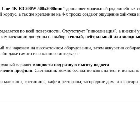
Line-
4K-R3
20
0W 500х2000mm
"
дополняет модельный ряд линейных св
ый корпус,
а так же крепление на 4-х тросах создают ощущение хай-тека 
еделяется по всей поверхности. Отсутствует "пикселизация", а низкий у
й комплектации доступны на выбор:
теплый, нейтральный или холодный
рый мы н
арезаем на высокоточном оборудовании, затем аккуратно собира
зайн даже самого изысканного интерьера.
 нужный вариант
мощности под разную высоту подвеса
.
сечения профиля
. С
ветильник
можно бесплатно взять на тест и испытать 
 и магазины, гостиницы, кафе и рестораны, загородные дома и квартиры