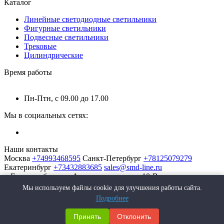
Каталог
Линейные светодиодные светильники
Фигурные светильники
Подвесные светильники
Трековые
Цилиндрические
Время работы
Пн-Птн, с 09.00 до 17.00
Мы в социальных сетях:
Наши контакты
Москва
+74993468595
Санкт-Петербург
+78125079279
Екатеринбург
+73432883685
sales@smd-line.ru
г. Екатеринбург, ул. Автомагистральная 10-В
Мы используем файлы cookie для улучшения работы сайта.
Подробнее
Принять
Отклонить
SMD-Line | Фабрика интерьерных светильников © 2026