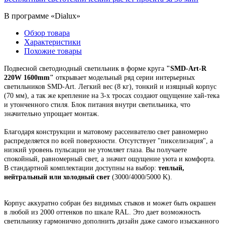
В программе «Dialux»
Обзор товара
Характеристики
Похожие товары
Подвесной
светодиодный светильник
в форме круга
"
SMD-Art-R
220W 1600mm
"
открывает модельный ряд
серии интерьерных
светильников SMD-Art.
Легкий вес (8 кг), тонкий и изящный корпус
(70 мм),
а так же крепление на 3-х тросах создают ощущение хай-тека
и утонченного стиля. Блок питания внутри светильника, что
значительно упрощает монтаж.
Благодаря конструкции и матовому рассеивателю свет равномерно
распределяется по всей поверхности. Отсутствует "пикселизация", а
низкий уровень пульсации не утомляет глаза. Вы получаете
спокойный, равномерный свет, а значит ощущение уюта и комфорта.
В стандартной комплектации доступны на выбор:
теплый,
нейтральный или холодный свет
(3000/4000/5000 K).
Корпус
аккуратно собран
без видимых стыков
и может быть окрашен
в любой из 2000 оттенков по шкале RAL. Это
дает возможность
светильнику гармонично дополнить дизайн даже самого изысканного