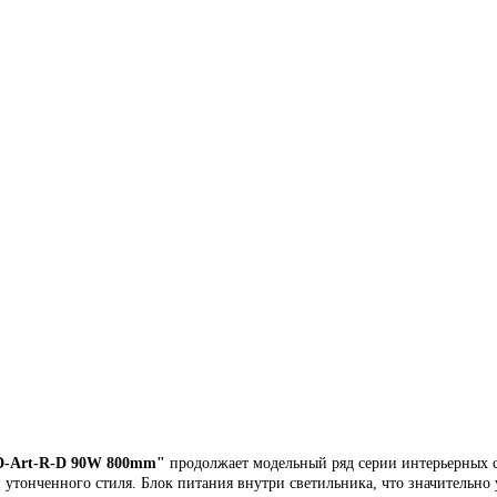
-Art-R-D 90W 800mm
"
продолжает модельный ряд
серии интерьерных 
и утонченного стиля. Блок питания внутри светильника, что значительн