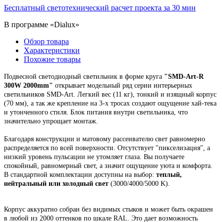
Бесплатный светотехнический расчет проекта за 30 мин
В программе «Dialux»
Обзор товара
Характеристики
Похожие товары
Подвесной
светодиодный светильник
в форме круга
"
SMD-Art-R
300W 2000mm
"
открывает модельный ряд
серии интерьерных
светильников SMD-Art.
Легкий вес (11 кг), тонкий и изящный корпус
(70 мм),
а так же крепление на 3-х тросах создают ощущение хай-тека
и утонченного стиля. Блок питания внутри светильника, что
значительно упрощает монтаж.
Благодаря конструкции и матовому рассеивателю свет равномерно
распределяется по всей поверхности. Отсутствует "пикселизация", а
низкий уровень пульсации не утомляет глаза. Вы получаете
спокойный, равномерный свет, а значит ощущение уюта и комфорта.
В стандартной комплектации доступны на выбор:
теплый,
нейтральный или холодный свет
(3000/4000/5000 K).
Корпус
аккуратно собран
без видимых стыков
и может быть окрашен
в любой из 2000 оттенков по шкале RAL. Это
дает возможность