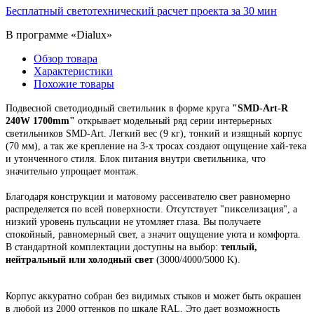
Бесплатный светотехнический расчет проекта за 30 мин
В программе «Dialux»
Обзор товара
Характеристики
Похожие товары
Подвесной
светодиодный светильник
в форме круга
"
SMD-Art-R
240W 1700mm
"
открывает модельный ряд
серии интерьерных
светильников SMD-Art.
Легкий вес (9 кг), тонкий и изящный корпус
(70 мм),
а так же крепление на 3-х тросах создают ощущение хай-тека
и утонченного стиля. Блок питания внутри светильника, что
значительно упрощает монтаж.
Благодаря конструкции и матовому рассеивателю свет равномерно
распределяется по всей поверхности. Отсутствует "пикселизация", а
низкий уровень пульсации не утомляет глаза. Вы получаете
спокойный, равномерный свет, а значит ощущение уюта и комфорта.
В стандартной комплектации доступны на выбор:
теплый,
нейтральный или холодный свет
(3000/4000/5000 K).
Корпус
аккуратно собран
без видимых стыков
и может быть окрашен
в любой из 2000 оттенков по шкале RAL. Это
дает возможность