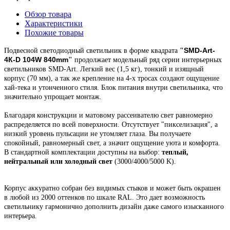
Обзор товара
Характеристики
Похожие товары
SMD-Art-
Подвесной
светодиодный светильник
в форме квадрата
"
4К-D 104W 840mm
"
продолжает модельный ряд
серии интерьерных
светильников SMD-Art.
Легкий вес (1,5 кг), тонкий и изящный
корпус (70 мм),
а так же крепление на 4-х тросах создают ощущение
хай-тека и утонченного стиля. Блок питания внутри светильника, что
значительно упрощает монтаж.
Благодаря конструкции и матовому рассеивателю свет равномерно
распределяется по всей поверхности. Отсутствует "пикселизация", а
низкий уровень пульсации не утомляет глаза. Вы получаете
спокойный, равномерный свет, а значит ощущение уюта и комфорта.
В стандартной комплектации доступны на выбор:
теплый,
нейтральный или холодный свет
(3000/4000/5000 K).
Корпус
аккуратно собран
без видимых стыков
и может быть окрашен
в любой из 2000 оттенков по шкале RAL. Это
дает возможность
светильнику гармонично дополнить дизайн даже самого изысканного
интерьера.