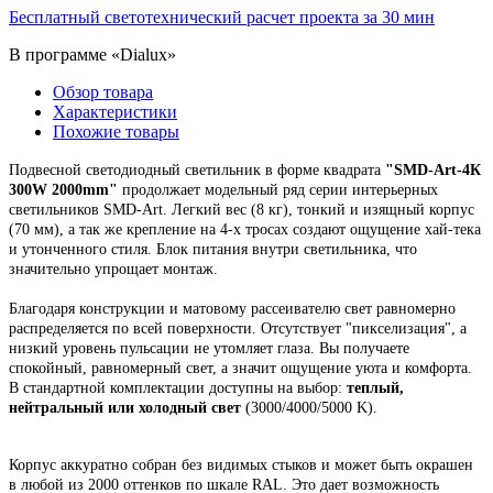
Бесплатный светотехнический расчет проекта за 30 мин
В программе «Dialux»
Обзор товара
Характеристики
Похожие товары
Подвесной
светодиодный светильник
в форме квадрата
"
SMD-Art-4К
300W 2000mm
"
продолжает модельный ряд
серии интерьерных
светильников SMD-Art.
Легкий вес (8 кг), тонкий и изящный корпус
(70 мм),
а так же крепление на 4-х тросах создают ощущение хай-тека
и утонченного стиля. Блок питания внутри светильника, что
значительно упрощает монтаж.
Благодаря конструкции и матовому рассеивателю свет равномерно
распределяется по всей поверхности. Отсутствует "пикселизация", а
низкий уровень пульсации не утомляет глаза. Вы получаете
спокойный, равномерный свет, а значит ощущение уюта и комфорта.
В стандартной комплектации доступны на выбор:
теплый,
нейтральный или холодный свет
(3000/4000/5000 K).
Корпус
аккуратно собран
без видимых стыков
и может быть окрашен
в любой из 2000 оттенков по шкале RAL. Это
дает возможность