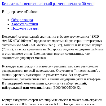
Бесплатный светотехнический расчет проекта за 30 мин
В программе «Dialux»
Обзор товара
Характеристики
Похожие товары
Подвесной
светодиодный светильник
в форме треугольника
"
SMD-
Art-3К 40W 400mm
"
продолжает модельный ряд
серии интерьерных
светильников SMD-Art.
Легкий вес (1 кг), тонкий и изящный корпус
(70 мм),
а так же крепление на 3-х тросах создают ощущение хай-тека
и утонченного стиля. Блок питания внутри светильника, что
значительно упрощает монтаж.
Благодаря конструкции и матовому рассеивателю свет равномерно
распределяется по всей поверхности. Отсутствует "пикселизация", а
низкий уровень пульсации не утомляет глаза. Вы получаете
спокойный, равномерный свет, а значит ощущение уюта и комфорта.
В стандартной комплектации доступны на выбор:
теплый,
нейтральный или холодный свет
(3000/4000/5000 K).
Корпус
аккуратно собран
без видимых стыков
и может быть окрашен
в любой из 2000 оттенков по шкале RAL. Это
дает возможность