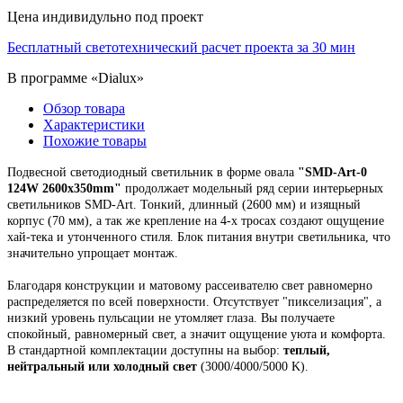
Цена индивидульно под проект
Бесплатный светотехнический расчет проекта за 30 мин
В программе «Dialux»
Обзор товара
Характеристики
Похожие товары
Подвесной
светодиодный светильник
в форме овала
"
SMD-Art-0
124W 2600х350mm
"
продолжает модельный ряд
серии интерьерных
светильников SMD-Art. Т
онкий, длинный (2600 мм) и изящный
корпус (70 мм),
а так же крепление на 4-х тросах создают ощущение
хай-тека и утонченного стиля. Блок питания внутри светильника, что
значительно упрощает монтаж.
Благодаря конструкции и матовому рассеивателю свет равномерно
распределяется по всей поверхности. Отсутствует "пикселизация", а
низкий уровень пульсации не утомляет глаза. Вы получаете
спокойный, равномерный свет, а значит ощущение уюта и комфорта.
В стандартной комплектации доступны на выбор:
теплый,
нейтральный или холодный свет
(3000/4000/5000 K).