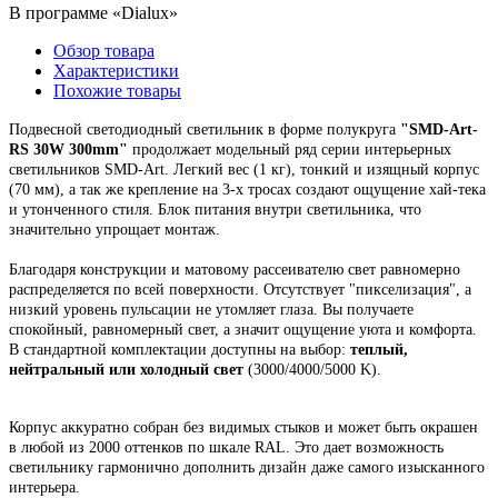
В программе «Dialux»
Обзор товара
Характеристики
Похожие товары
Подвесной
светодиодный светильник
в форме полукруга
"
SMD-Art-
RS 30W 300mm
"
продолжает модельный ряд
серии интерьерных
светильников SMD-Art.
Легкий вес (1 кг), тонкий и изящный корпус
(70 мм),
а так же крепление на 3-х тросах создают ощущение хай-тека
и утонченного стиля. Блок питания внутри светильника, что
значительно упрощает монтаж.
Благодаря конструкции и матовому рассеивателю свет равномерно
распределяется по всей поверхности. Отсутствует "пикселизация", а
низкий уровень пульсации не утомляет глаза. Вы получаете
спокойный, равномерный свет, а значит ощущение уюта и комфорта.
В стандартной комплектации доступны на выбор:
теплый,
нейтральный или холодный свет
(3000/4000/5000 K).
Корпус
аккуратно собран
без видимых стыков
и может быть окрашен
в любой из 2000 оттенков по шкале RAL. Это
дает возможность
светильнику гармонично дополнить дизайн даже самого изысканного
интерьера.