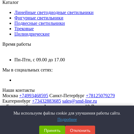
Каталог
Линейные светодиодные светильники
Фигурные светильники
Подвесные светильники
Трековые
Цилиндрические
Время работы
Пн-Птн, с 09.00 до 17.00
Мы в социальных сетях:
Наши контакты
Москва
+74993468595
Санкт-Петербург
+78125079279
Екатеринбург
+73432883685
sales@smd-line.ru
г. Екатеринбург, ул. Автомагистральная 10-В
Мы используем файлы cookie для улучшения работы сайта.
Подробнее
Принять
Отклонить
SMD-Line | Фабрика интерьерных светильников © 2026