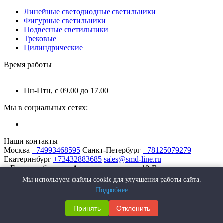
Линейные светодиодные светильники
Фигурные светильники
Подвесные светильники
Трековые
Цилиндрические
Время работы
Пн-Птн, с 09.00 до 17.00
Мы в социальных сетях:
Наши контакты
Москва
+74993468595
Санкт-Петербург
+78125079279
Екатеринбург
+73432883685
sales@smd-line.ru
г. Екатеринбург, ул. Автомагистральная 10-В
Мы используем файлы cookie для улучшения работы сайта.
Подробнее
Принять
Отклонить
SMD-Line | Фабрика интерьерных светильников © 2026