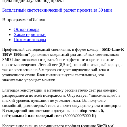
Цена индивидульно под проект
Бесплатный светотехнический расчет проекта за 30 мин
В программе «Dialux»
Обзор товара
Характеристики
Похожие товары
Профильный светодиодный светильник
в форме кольца
"
SMD-Line-R
190W 1900mm
"
дополняет модельный ряд линейных светильников
SMD-Line, позволяя создавать более эффектные и оригинальные
проекты освещения.
Легкий вес (8,5 кг), тонкий и изящный корпус,
а
так же крепление на 3-х тросах создают ощущение хай-тека и
утонченного стиля. Блок питания внутри светильника, что
значительно упрощает монтаж.
Благодаря конструкции и матовому рассеивателю свет равномерно
распределяется по всей поверхности. Отсутствует "пикселизация", а
низкий уровень пульсации не утомляет глаза. Вы получаете
спокойный, равномерный свет, а значит ощущение уюта и комфорта.
В стандартной комплектации доступны на выбор:
теплый,
нейтральный или холодный свет
(3000/4000/5000 K).
Корпус выполнен из алюминиевого профиля
(сечение 50х70 мм),