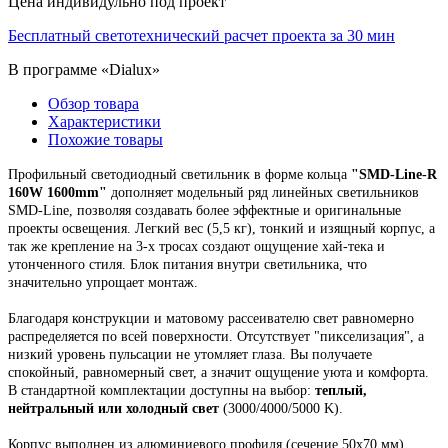
Цена индивидульно под проект
Бесплатный светотехнический расчет проекта за 30 мин
В программе «Dialux»
Обзор товара
Характеристики
Похожие товары
Профильный светодиодный светильник
в форме кольца
"
SMD-Line-R
160W 1600mm
"
дополняет модельный ряд линейных светильников
SMD-Line, позволяя создавать более эффектные и оригинальные
проекты освещения.
Легкий вес (5,5 кг), тонкий и изящный корпус,
а
так же крепление на 3-х тросах создают ощущение хай-тека и
утонченного стиля. Блок питания внутри светильника, что
значительно упрощает монтаж.
Благодаря конструкции и матовому рассеивателю свет равномерно
распределяется по всей поверхности. Отсутствует "пикселизация", а
низкий уровень пульсации не утомляет глаза. Вы получаете
спокойный, равномерный свет, а значит ощущение уюта и комфорта.
В стандартной комплектации доступны на выбор:
теплый,
нейтральный или холодный свет
(3000/4000/5000 K).
Корпус выполнен из алюминиевого профиля
(сечение 50х70 мм),