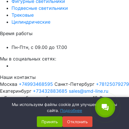
Фигурные светильники
Подвесные светильники
Трековые
Цилиндрические
Время работы
Пн-Птн, с 09.00 до 17.00
Мы в социальных сетях:
Наши контакты
Москва
+74993468595
Санкт-Петербург
+78125079279
Екатеринбург
+73432883685
sales@smd-line.ru
г. Екатеринбург, ул. Автомагистральная 10-В
Мы используем файлы cookie для улучшения работы
сайта.
Подробнее
Принять
Отклонить
SMD-Line | Фабрика интерьерных светильников © 2026