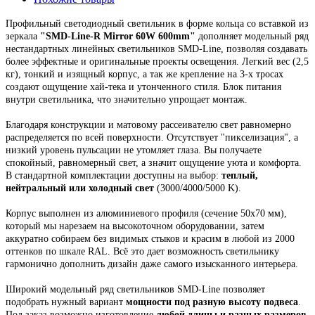
Профильный светодиодный светильник
в форме кольца со вставкой из
зеркала
"
SMD-Line-R
Mirror
60W 600mm
"
дополняет модельный ряд
нестандартных линейных светильников SMD-Line, позволяя создавать
более эффектные и оригинальные проекты освещения.
Легкий вес (2,5
кг), тонкий и изящный корпус,
а так же крепление на 3-х тросах
создают ощущение хай-тека и утонченного стиля. Блок питания
внутри светильника, что значительно упрощает монтаж.
Благодаря конструкции и матовому рассеивателю свет равномерно
распределяется по всей поверхности. Отсутствует "пикселизация", а
низкий уровень пульсации не утомляет глаза. Вы получаете
спокойный, равномерный свет, а значит ощущение уюта и комфорта.
В стандартной комплектации доступны на выбор:
теплый,
нейтральный или холодный свет
(3000/4000/5000 K).
Корпус выполнен из алюминиевого профиля
(сечение 50х70 мм),
который мы н
арезаем на высокоточном оборудовании, затем
аккуратно собираем
без видимых стыков
и красим в любой из 2000
оттенков по шкале RAL. Всё это
дает возможность светильнику
гармонично дополнить дизайн даже самого изысканного интерьера.
Широкий модельный ряд светильников
SMD-Line
позволяет
подобрать нужный вариант
мощности под разную высоту подвеса
.
Под заказ возможно изготовление
любой длины и разных размеров