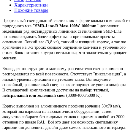
Характеристики
Похожие товары
Профильный светодиодный светильник
в форме кольца со вставкой из
природного мха
"
SMD-Line-R Moss 100W 1000mm
"
дополняет
модельный ряд нестандартных линейных светильников SMD-Line,
позволяя создавать более эффектные и оригинальные проекты
освещения.
Легкий вес (3,8 кг), тонкий и изящный корпус,
а так же
крепление на 3-х тросах создают ощущение хай-тека и утонченного
стиля. Блок питания внутри светильника, что значительно упрощает
монтаж.
Благодаря конструкции и матовому рассеивателю свет равномерно
распределяется по всей поверхности. Отсутствует "пикселизация", а
низкий уровень пульсации не утомляет глаза. Вы получаете
спокойный, равномерный свет, а значит ощущение уюта и комфорта.
В стандартной комплектации доступны на выбор:
теплый,
нейтральный или холодный свет
(3000/4000/5000 K).
Корпус выполнен из алюминиевого профиля
(сечение 50х70 мм),
который мы н
арезаем на высокоточном оборудовании, затем
аккуратно собираем
без видимых стыков
и красим в любой из 2000
оттенков по шкале RAL. Всё это
дает возможность светильнику
гармонично дополнить дизайн даже самого изысканного интерьера.