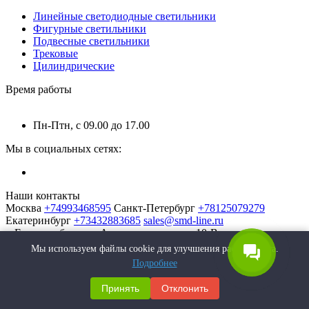
Линейные светодиодные светильники
Фигурные светильники
Подвесные светильники
Трековые
Цилиндрические
Время работы
Пн-Птн, с 09.00 до 17.00
Мы в социальных сетях:
Наши контакты
Москва
+74993468595
Санкт-Петербург
+78125079279
Екатеринбург
+73432883685
sales@smd-line.ru
г. Екатеринбург, ул. Автомагистральная 10-В
Мы используем файлы cookie для улучшения работы сайта.
Подробнее
Принять
Отклонить
SMD-Line | Фабрика интерьерных светильников © 2026