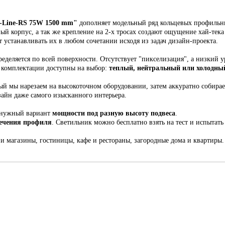
Line-RS 75W 1500 mm
"
дополняет модельный ряд кольцевых профильны
ный корпус,
а так же крепление на 2-х тросах создают ощущение хай-тека
т устанавливать их в любом сочетании исходя из задач дизайн-проекта.
еделяется по всей поверхности. Отсутствует "пикселизация", а низкий у
й комплектации доступны на выбор:
теплый, нейтральный или холодный
рый мы н
арезаем на высокоточном оборудовании, затем аккуратно собира
зайн даже самого изысканного интерьера.
 нужный вариант
мощности под разную высоту подвеса
.
сечения профиля
. С
ветильник
можно бесплатно взять на тест и испытать 
 и магазины, гостиницы, кафе и рестораны, загородные дома и квартиры