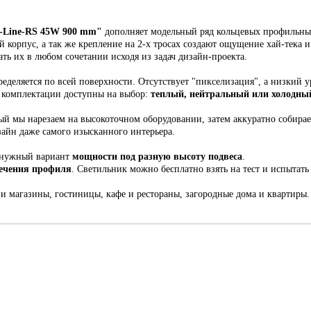
Line-RS 45W 900 mm
"
дополняет модельный ряд кольцевых профильных
ый корпус,
а так же крепление на 2-х тросах создают ощущение хай-тека 
ть их в любом сочетании исходя из задач дизайн-проекта.
еделяется по всей поверхности. Отсутствует "пикселизация", а низкий у
й комплектации доступны на выбор:
теплый, нейтральный или холодный
рый мы н
арезаем на высокоточном оборудовании, затем аккуратно собира
зайн даже самого изысканного интерьера.
 нужный вариант
мощности под разную высоту подвеса
.
сечения профиля
. С
ветильник
можно бесплатно взять на тест и испытать 
 и магазины, гостиницы, кафе и рестораны, загородные дома и квартиры