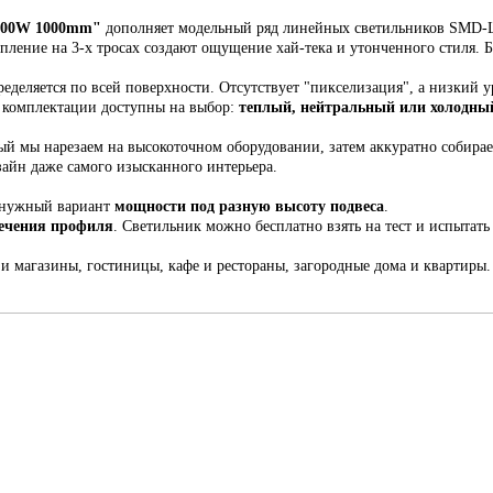
100W 1000mm
"
дополняет модельный ряд линейных светильников SMD-Li
епление на 3-х тросах создают ощущение хай-тека и утонченного стиля.
еделяется по всей поверхности. Отсутствует "пикселизация", а низкий у
й комплектации доступны на выбор:
теплый, нейтральный или холодный
рый мы н
арезаем на высокоточном оборудовании, затем аккуратно собира
зайн даже самого изысканного интерьера.
 нужный вариант
мощности под разную высоту подвеса
.
сечения профиля
. С
ветильник
можно бесплатно взять на тест и испытать 
 и магазины, гостиницы, кафе и рестораны, загородные дома и квартиры