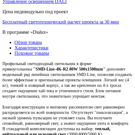
Управление освещением DALI
Цена индивидульно под проект
Бесплатный светотехнический расчет проекта за 30 мин
В программе «Dialux»
Обзор товара
Характеристики
Похожие товары
Профильный светодиодный светильник в форме
прямоугольника
"
SMD-Line-
4K-R2
8
0W 500х1500mm
"
дополняет
модельный ряд линейных светильников SMD-Line, позволяя создавать
более эффектные и оригинальные проекты освещения.
Легкий вес (4
кг), тонкий и изящный корпус,
а так же крепление на 4-х тросах
создают ощущение хай-тека и утонченного стиля. Блок питания
внутри светильника, что значительно упрощает монтаж.
Благодаря конструкции и матовому рассеивателю свет равномерно
распределяется по всей поверхности. Отсутствует "пикселизация", а
низкий уровень пульсации не утомляет глаза. Вы получаете
спокойный, равномерный свет, а значит ощущение уюта и комфорта.
В стандартной комплектации доступны на выбор:
теплый,
нейтральный или холодный свет
(3000/4000/5000 K).