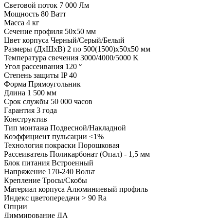
Световой поток
7 000 Лм
Мощность
80 Ватт
Масса
4 кг
Сечение профиля
50х50 мм
Цвет корпуса
Черный/Серый/Белый
Размеры (ДхШхВ)
2 по 500(1500)х50х50 мм
Температура свечения
3000/4000/5000 K
Угол рассеивания
120 °
Степень защиты
IP 40
Форма
Прямоугольник
Длина
1 500 мм
Срок службы
50 000 часов
Гарантия
3 года
Конструктив
Тип монтажа
Подвесной/Накладной
Коэффициент пульсации
<1%
Технология покраски
Порошковая
Рассеиватель
Поликарбонат (Опал) - 1,5 мм
Блок питания
Встроенный
Напряжение
170-240 Вольт
Крепление
Тросы/Скобы
Материал корпуса
Алюминиевый профиль
Индекс цветопередачи
> 90 Ra
Опции
Диммирование
ДА