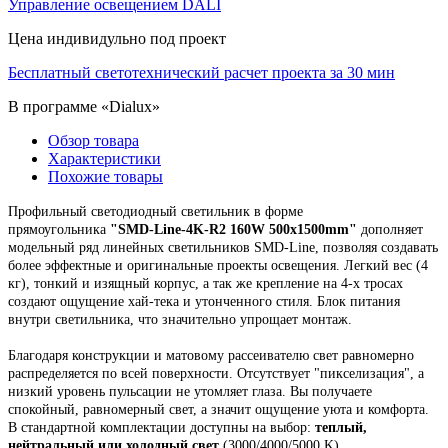
Управление освещением DALI
Цена индивидульно под проект
Бесплатный светотехнический расчет проекта за 30 мин
В программе «Dialux»
Обзор товара
Характеристики
Похожие товары
Профильный светодиодный светильник в форме
прямоугольника
"
SMD-Line-
4K-R2
16
0W 500х1500mm
"
дополняет
модельный ряд линейных светильников SMD-Line, позволяя создавать
более эффектные и оригинальные проекты освещения.
Легкий вес (4
кг), тонкий и изящный корпус,
а так же крепление на 4-х тросах
создают ощущение хай-тека и утонченного стиля. Блок питания
внутри светильника, что значительно упрощает монтаж.
Благодаря конструкции и матовому рассеивателю свет равномерно
распределяется по всей поверхности. Отсутствует "пикселизация", а
низкий уровень пульсации не утомляет глаза. Вы получаете
спокойный, равномерный свет, а значит ощущение уюта и комфорта.
В стандартной комплектации доступны на выбор:
теплый,
нейтральный или холодный свет
(3000/4000/5000 K).