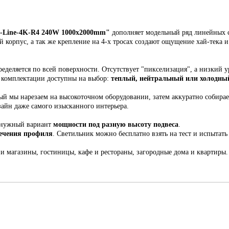
Line-
4K-R4
24
0W 1000х2000mm
"
дополняет модельный ряд линейных с
ый корпус,
а так же крепление на 4-х тросах создают ощущение хай-тека 
еделяется по всей поверхности. Отсутствует "пикселизация", а низкий у
й комплектации доступны на выбор:
теплый, нейтральный или холодный
рый мы н
арезаем на высокоточном оборудовании, затем аккуратно собира
зайн даже самого изысканного интерьера.
 нужный вариант
мощности под разную высоту подвеса
.
сечения профиля
. С
ветильник
можно бесплатно взять на тест и испытать 
 и магазины, гостиницы, кафе и рестораны, загородные дома и квартиры