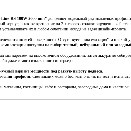
Line-RS 100W 2000 mm
"
дополняет модельный ряд кольцевых профильн
ный корпус,
а так же крепление на 2-х тросах создают ощущение хай-тека
т устанавливать их в любом сочетании исходя из задач дизайн-проекта.
еделяется по всей поверхности. Отсутствует "пикселизация", а низкий у
й комплектации доступны на выбор:
теплый, нейтральный или холодный
рый мы н
арезаем на высокоточном оборудовании, затем аккуратно собира
зайн даже самого изысканного интерьера.
 нужный вариант
мощности под разную высоту подвеса
.
сечения профиля
. С
ветильник
можно бесплатно взять на тест и испытать 
 и магазины, гостиницы, кафе и рестораны, загородные дома и квартиры