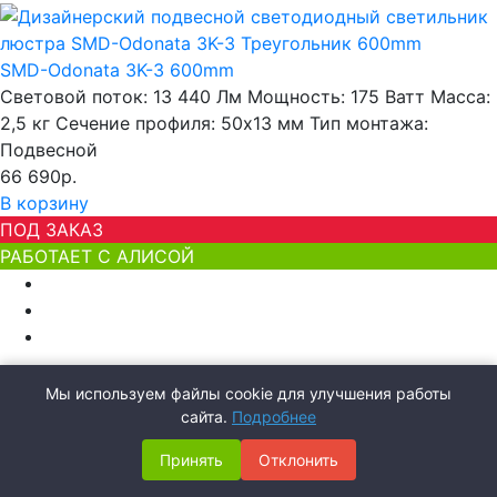
SMD-Odonata 3K-3 600mm
Световой поток:
13 440 Лм
Мощность:
175 Ватт
Масса:
2,5 кг
Сечение профиля:
50х13 мм
Тип монтажа:
Подвесной
66 690р.
В корзину
ПОД ЗАКАЗ
РАБОТАЕТ С АЛИСОЙ
Мы используем файлы cookie для улучшения работы
сайта.
Подробнее
SMD-Odonata 3K-3 700mm
Световой поток:
15 360 Лм
Мощность:
200 Ватт
Масса:
Принять
Отклонить
2,9 кг
Сечение профиля:
50х13 мм
Тип монтажа: