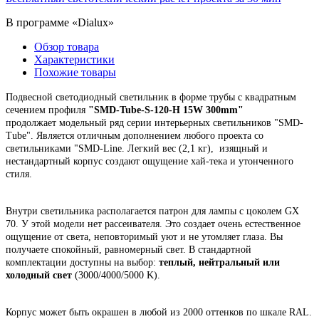
В программе «Dialux»
Обзор товара
Характеристики
Похожие товары
Подвесной
светодиодный светильник
в форме трубы
с квадратным
сечением профиля
"
SMD-Tube-S-120-H 15W 300mm
"
продолжает
модельный ряд серии интерьерных светильников "SMD-
Tube". Является отличным дополнением любого проекта со
светильниками "SMD-Line.
Легкий вес (2,1 кг), изящный и
нестандартный корпус
создают ощущение хай-тека и утонченного
стиля.
Внутри светильника располагается патрон для лампы с цоколем GX
70.
У этой модели нет рассеивателя. Это создает очень естественное
ощущение от света, неповторимый уют и не утомляет глаза. Вы
получаете спокойный, равномерный свет. В стандартной
комплектации доступны на выбор:
теплый, нейтральный или
холодный свет
(3000/4000/5000 K).
Корпус
может быть окрашен в любой из 2000 оттенков по шкале RAL.