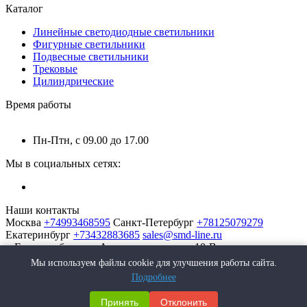
Каталог
Линейные светодиодные светильники
Фигурные светильники
Подвесные светильники
Трековые
Цилиндрические
Время работы
Пн-Птн, с 09.00 до 17.00
Мы в социальных сетях:
Наши контакты
Москва
+74993468595
Санкт-Петербург
+78125079279
Екатеринбург
+73432883685
sales@smd-line.ru
г. Екатеринбург, ул. Автомагистральная 10-В
Мы используем файлы cookie для улучшения работы сайта.
Подробнее
Принять
Отклонить
SMD-Line | Фабрика интерьерных светильников © 2026